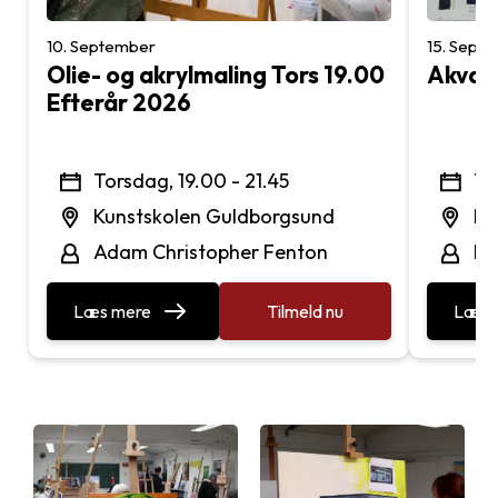
10. September
15. Sept
Olie- og akrylmaling Tors 19.00
Akvare
Efterår 2026
Torsdag, 19.00 - 21.45
Tir
Kunstskolen Guldborgsund
Ku
Adam Christopher Fenton
Mo
Læs mere
Tilmeld nu
Læs 