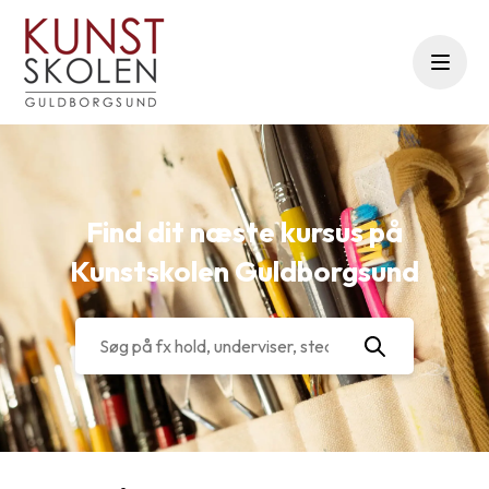
Menu
Find dit næste kursus på
Kunstskolen Guldborgsund